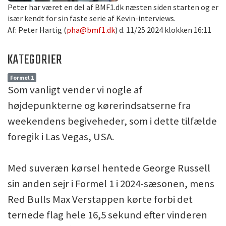
Peter har været en del af BMF1.dk næsten siden starten og er
især kendt for sin faste serie af Kevin-interviews.
Af: Peter Hartig (
pha@bmf1.dk
) d. 11/25 2024 klokken 16:11
KATEGORIER
Formel 1
Som vanligt vender vi nogle af
højdepunkterne og kørerindsatserne fra
weekendens begiveheder, som i dette tilfælde
foregik i Las Vegas, USA.
Med suveræn kørsel hentede George Russell
sin anden sejr i Formel 1 i 2024-sæsonen, mens
Red Bulls Max Verstappen kørte forbi det
ternede flag hele 16,5 sekund efter vinderen