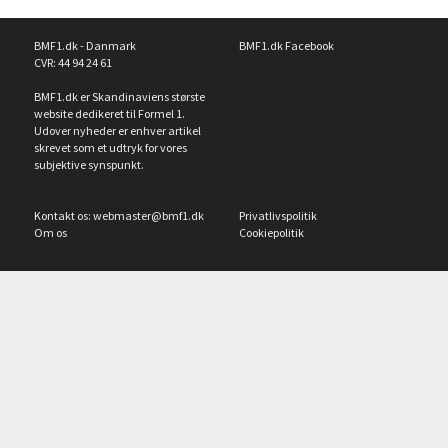
BMF1.dk - Danmark
BMF1.dk Facebook
CVR: 44 94 24 61
BMF1.dk er Skandinaviens største
website dedikeret til Formel 1.
Udover nyheder er enhver artikel
skrevet som et udtryk for vores
subjektive synspunkt.
Kontakt os:
webmaster@bmf1.dk
Privatlivspolitik
Om os
Cookiepolitik