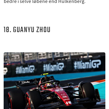
bedre i selve løbene end Hülkenberg.
18. GUANYU ZHOU