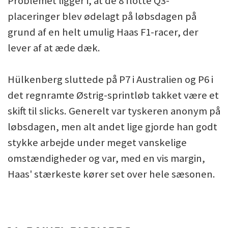
Problemet ligger i, at de 8 flotte Q3-
placeringer blev ødelagt på løbsdagen på
grund af en helt umulig Haas F1-racer, der
lever af at æde dæk.
Hülkenberg sluttede på P7 i Australien og P6 i
det regnramte Østrig-sprintløb takket være et
skift til slicks. Generelt var tyskeren anonym på
løbsdagen, men alt andet lige gjorde han godt
stykke arbejde under meget vanskelige
omstændigheder og var, med en vis margin,
Haas' stærkeste kører set over hele sæsonen.