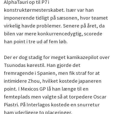
AlphaTauri op til P7 i
konstruktørmesterskabet. Især var han
imponerende tidligt på sæsonen, hvor teamet
virkelig havde problemer. Senere på året, da
bilen var mere konkurrencedygtig, scorede
han point i tre ud af fem løb.
Der er dog stadig for meget kamikazepilot over
Tsunodas kørestil. Han gjorde det
fremragende i Spanien, men fik straf for at
intimidere Zhou, hvilket kostede japaneren
point. I Mexicos GP lå han længe til en
femteplads men valgte så at torpedere Oscar
Piastri. På Interlagos kostede en snurretur
ham yderligere to placeringer.