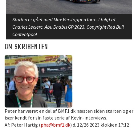
Starten er gået med Max Verstappen forrest fulgt af
Charles Leclerc. Abu Dhabis GP 2023. Copyright Red Bull
Contentpool
OM SKRIBENTEN
Peter har været en del af BMF1.dk næsten siden starten og er
især kendt for sin faste serie af Kevin-interviews.
Af: Peter Hartig (
pha@bmf1.dk
) d. 12/26 2023 klokken 17:12