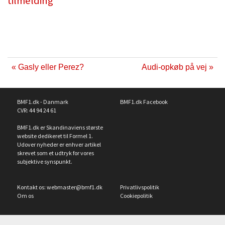
tilmelding
« Gasly eller Perez?
Audi-opkøb på vej »
BMF1.dk - Danmark
BMF1.dk Facebook
CVR: 44 94 24 61
BMF1.dk er Skandinaviens største
website dedikeret til Formel 1.
Udover nyheder er enhver artikel
skrevet som et udtryk for vores
subjektive synspunkt.
Kontakt os:
webmaster@bmf1.dk
Privatlivspolitik
Om os
Cookiepolitik