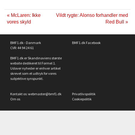
« McLaren: Ikke
Vildt rygte: Alonso forhandler med
vores skyld
Red Bull »
BMF1.dk - Danmark
BMF1.dk Facebook
CVR: 44 94 24 61
BMF1.dk er Skandinaviens største
website dedikeret til Formel 1.
Udover nyheder er enhver artikel
skrevet som et udtryk for vores
subjektive synspunkt.
Kontakt os:
webmaster@bmf1.dk
Privatlivspolitik
Om os
Cookiepolitik