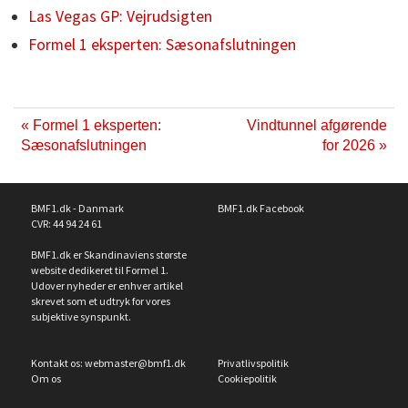
Las Vegas GP: Vejrudsigten
Formel 1 eksperten: Sæsonafslutningen
« Formel 1 eksperten:
Vindtunnel afgørende
Sæsonafslutningen
for 2026 »
BMF1.dk - Danmark
BMF1.dk Facebook
CVR: 44 94 24 61
BMF1.dk er Skandinaviens største
website dedikeret til Formel 1.
Udover nyheder er enhver artikel
skrevet som et udtryk for vores
subjektive synspunkt.
Kontakt os:
webmaster@bmf1.dk
Privatlivspolitik
Om os
Cookiepolitik