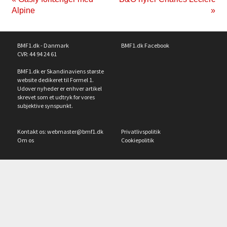
Alpine
»
BMF1.dk - Danmark
BMF1.dk Facebook
CVR: 44 94 24 61
BMF1.dk er Skandinaviens største
website dedikeret til Formel 1.
Udover nyheder er enhver artikel
skrevet som et udtryk for vores
subjektive synspunkt.
Kontakt os:
webmaster@bmf1.dk
Privatlivspolitik
Om os
Cookiepolitik