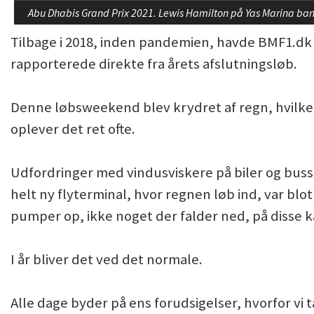
Abu Dhabis Grand Prix 2021. Lewis Hamilton på Yas Marina ba
Tilbage i 2018, inden pandemien, havde BMF1.dk et
rapporterede direkte fra årets afslutningsløb.
Denne løbsweekend blev krydret af regn, hvilke
oplever det ret ofte.
Udfordringer med vindusviskere på biler og buss
helt ny flyterminal, hvor regnen løb ind, var blo
pumper op, ikke noget der falder ned, på disse k
I år bliver det ved det normale.
Alle dage byder på ens forudsigelser, hvorfor vi 