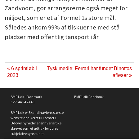
Zandvoort, gør arrangørerne også meget for
miljøet, som er et af Formel 1s store mål.
Således ankom 99% af tilskuerne med stå
pladser med offentlig tansport i år.
« 6 sprintløb i
Tysk medie: Ferrari har fundet Binottos
2023
afløser »
BMF1.dk - Danmark
BMF1.dk Facebook
CVR: 44 94 24 61
BMF1.dk er Skandinaviens største
website dedikeret til Formel 1.
Udover nyheder er enhver artikel
skrevet som et udtryk for vores
subjektive synspunkt.