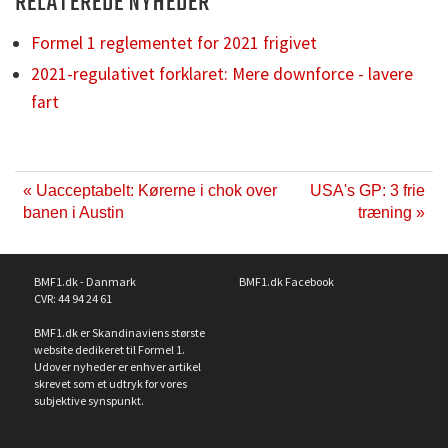
RELATEREDE NYHEDER
Formel 1 reglementet for 2021 frigivet
2021-regulativet forklaret: Mere downforce - lavere
fart
« Uacceptabelt: Kørerne i chok over
USA's GP: 3 frie
banen i Austin
træning »
BMF1.dk - Danmark
BMF1.dk Facebook
CVR: 44 94 24 61
BMF1.dk er Skandinaviens største
website dedikeret til Formel 1.
Udover nyheder er enhver artikel
skrevet som et udtryk for vores
subjektive synspunkt.