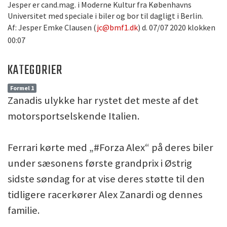
Jesper er cand.mag. i Moderne Kultur fra Københavns
Universitet med speciale i biler og bor til dagligt i Berlin.
Af: Jesper Emke Clausen (
jc@bmf1.dk
) d. 07/07 2020 klokken
00:07
KATEGORIER
Formel 1
Zanadis ulykke har rystet det meste af det
motorsportselskende Italien.
Ferrari kørte med „#Forza Alex“ på deres biler
under sæsonens første grandprix i Østrig
sidste søndag for at vise deres støtte til den
tidligere racerkører Alex Zanardi og dennes
familie.