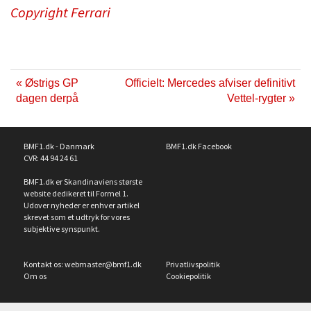
Copyright Ferrari
« Østrigs GP
Officielt: Mercedes afviser definitivt
dagen derpå
Vettel-rygter »
BMF1.dk - Danmark
BMF1.dk Facebook
CVR: 44 94 24 61
BMF1.dk er Skandinaviens største
website dedikeret til Formel 1.
Udover nyheder er enhver artikel
skrevet som et udtryk for vores
subjektive synspunkt.
Kontakt os:
webmaster@bmf1.dk
Privatlivspolitik
Om os
Cookiepolitik