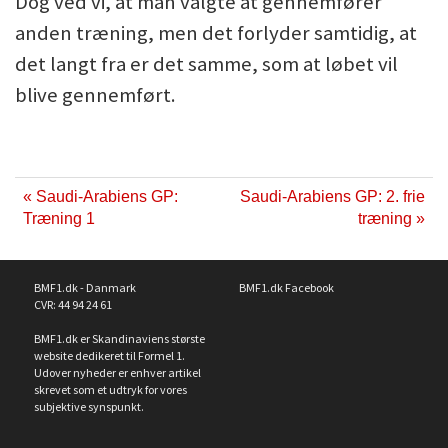
Dog ved vi, at man valgte at gennemfører
anden træning, men det forlyder samtidig, at
det langt fra er det samme, som at løbet vil
blive gennemført.
« Saudi-Arabiens GP:
Saudi-Arabiens GP: 2. frie
Træning 1
træning »
BMF1.dk - Danmark
BMF1.dk Facebook
CVR: 44 94 24 61
BMF1.dk er Skandinaviens største
website dedikeret til Formel 1.
Udover nyheder er enhver artikel
skrevet som et udtryk for vores
subjektive synspunkt.