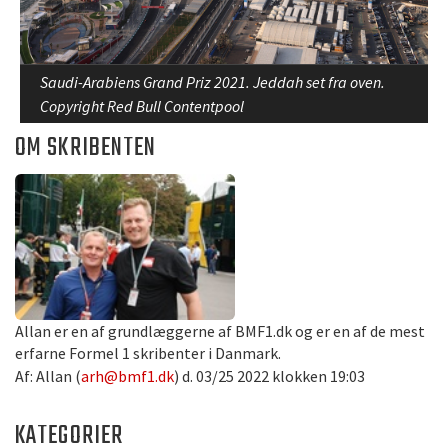
Saudi-Arabiens Grand Priz 2021. Jeddah set fra oven.
Copyright Red Bull Contentpool
OM SKRIBENTEN
Allan er en af grundlæggerne af BMF1.dk og er en af de mest
erfarne Formel 1 skribenter i Danmark.
Af: Allan (
arh@bmf1.dk
) d. 03/25 2022 klokken 19:03
KATEGORIER