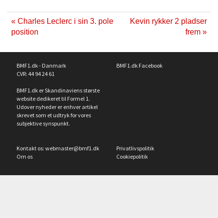
« Charles Leclerc i sin 3. pole
Kevin rykker 2 pladser
position
frem »
BMF1.dk - Danmark
BMF1.dk Facebook
CVR: 44 94 24 61
BMF1.dk er Skandinaviens største
website dedikeret til Formel 1.
Udover nyheder er enhver artikel
skrevet som et udtryk for vores
subjektive synspunkt.
Kontakt os:
webmaster@bmf1.dk
Privatlivspolitik
Om os
Cookiepolitik