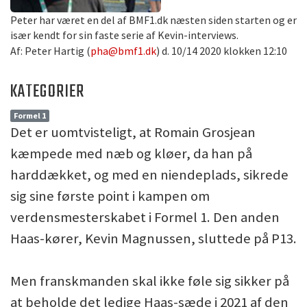
Peter har været en del af BMF1.dk næsten siden starten og er
især kendt for sin faste serie af Kevin-interviews.
Af: Peter Hartig (
pha@bmf1.dk
) d. 10/14 2020 klokken 12:10
KATEGORIER
Formel 1
Det er uomtvisteligt, at Romain Grosjean
kæmpede med næb og kløer, da han på
harddækket, og med en niendeplads, sikrede
sig sine første point i kampen om
verdensmesterskabet i Formel 1. Den anden
Haas-kører, Kevin Magnussen, sluttede på P13.
Men franskmanden skal ikke føle sig sikker på
at beholde det ledige Haas-sæde i 2021 af den