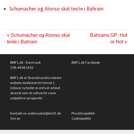
Schumacher og Alonso skal teste i Bahrain
« Schumacher og Alonso skal
Bahrains GP: Hot
teste i Bahrain
or Not »
BMF1.dk - Danmark
BMF1.dk Facebook
CVR: 44 94 24 61
BMF1.dk er Skandinaviens største
website dedikeret til Formel 1.
Udover nyheder er enhver artikel
skrevet som et udtryk for vores
subjektive synspunkt.
Kontakt os:
webmaster@bmf1.dk
Privatlivspolitik
Om os
Cookiepolitik