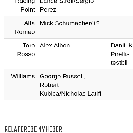
Racing
Lance Stroll/Sergio
Point
Perez
Alfa
Mick Schumacher/+?
Romeo
Toro
Alex Albon
Daniil K
Rosso
Pirellis
testbil
Williams
George Russell,
Robert
Kubica/Nicholas Latifi
RELATEREDE NYHEDER