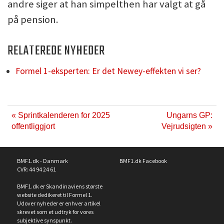
andre siger at han simpelthen har valgt at gå
på pension.
RELATEREDE NYHEDER
Formel 1-eksperten: Er det Newey-effekten vi ser?
« Sprintkalenderen for 2025
Ungarns GP:
offentliggjort
Vejrudsigten »
BMF1.dk - Danmark
BMF1.dk Facebook
CVR: 44 94 24 61
BMF1.dk er Skandinaviens største
website dedikeret til Formel 1.
Udover nyheder er enhver artikel
skrevet som et udtryk for vores
subjektive synspunkt.