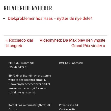
RELATEREDE NYHEDER
Dækproblemer hos Haas – nytter de nye dele?
« Ricciardo klar
Videonyhed: Da Max blev den yngste
til angreb
Grand Prix vinder »
BMF1.dk - Danmark
BMF1.dk Facebook
CVR: 44 94 24 61
BMF1.dk er Skandinaviens største
website dedikeret til Formel 1.
Udover nyheder er enhver artikel
skrevet som et udtryk for vores
subjektive synspunkt.
Kontakt os:
webmaster@bmf1.dk
Privatlivspolitik
Om os
Cookiepolitik