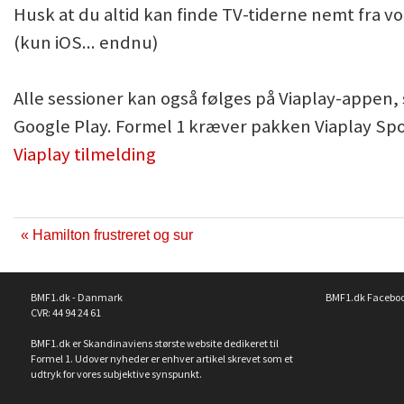
Husk at du altid kan finde TV-tiderne nemt fra v
(kun iOS... endnu)
Alle sessioner kan også følges på Viaplay-appen
Google Play. Formel 1 kræver pakken Viaplay Spo
Viaplay tilmelding
« Hamilton frustreret og sur
BMF1.dk - Danmark
BMF1.dk Facebo
CVR: 44 94 24 61
BMF1.dk er Skandinaviens største website dedikeret til
Formel 1. Udover nyheder er enhver artikel skrevet som et
udtryk for vores subjektive synspunkt.