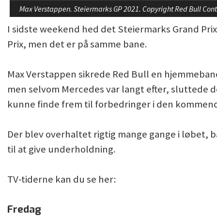
Max Verstappen. Steiermarks GP 2021. Copyright Red Bull Con
I sidste weekend hed det Steiermarks Grand Pri
Prix, men det er på samme bane.
Max Verstappen sikrede Red Bull en hjemmebane s
men selvom Mercedes var langt efter, sluttede de
kunne finde frem til forbedringer i den komme
Der blev overhaltet rigtig mange gange i løbet, b
til at give underholdning.
TV-tiderne kan du se her:
Fredag