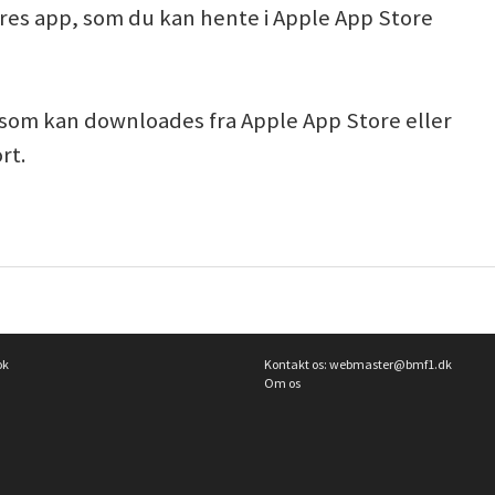
ores app, som du kan hente i Apple App Store
, som kan downloades fra Apple App Store eller
rt.
ok
Kontakt os:
webmaster@bmf1.dk
Om os