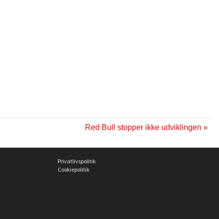
Red Bull stopper ikke udviklingen »
Privatlivspolitik
Cookiepolitik