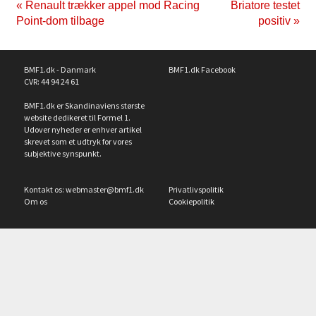
« Renault trækker appel mod Racing
Briatore testet
Point-dom tilbage
positiv »
BMF1.dk - Danmark
BMF1.dk Facebook
CVR: 44 94 24 61
BMF1.dk er Skandinaviens største
website dedikeret til Formel 1.
Udover nyheder er enhver artikel
skrevet som et udtryk for vores
subjektive synspunkt.
Kontakt os:
webmaster@bmf1.dk
Privatlivspolitik
Om os
Cookiepolitik