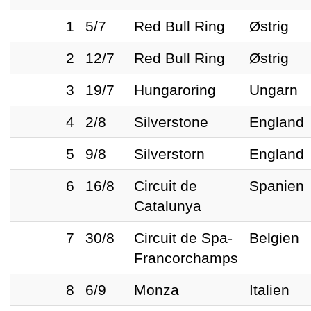
1
5/7
Red Bull Ring
Østrig
2
12/7
Red Bull Ring
Østrig
3
19/7
Hungaroring
Ungarn
4
2/8
Silverstone
England
5
9/8
Silverstorn
England
6
16/8
Circuit de
Spanien
Catalunya
7
30/8
Circuit de Spa-
Belgien
Francorchamps
8
6/9
Monza
Italien