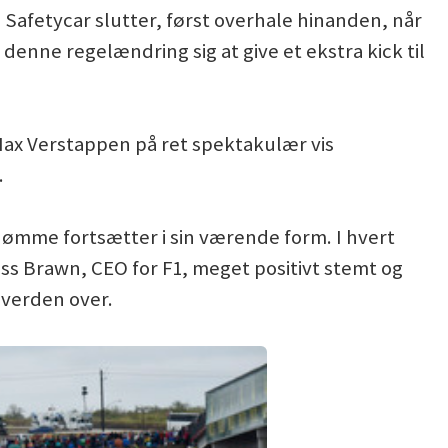
Safetycar slutter, først overhale hinanden, når
e denne regelændring sig at give et ekstra kick til
 Max Verstappen på ret spektakulær vis
.
 dømme fortsætter i sin værende form. I hvert
s Brawn, CEO for F1, meget positivt stemt og
s verden over.