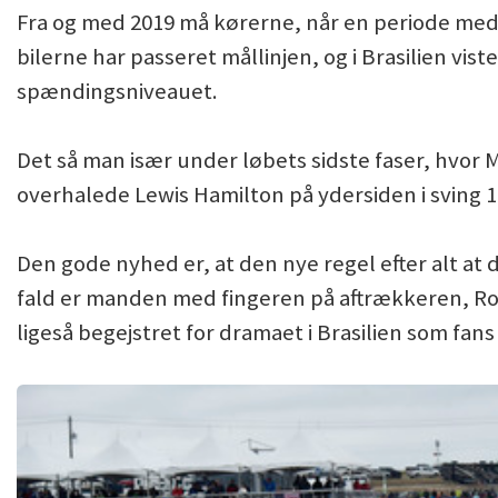
Fra og med 2019 må kørerne, når en periode med 
bilerne har passeret mållinjen, og i Brasilien vist
spændingsniveauet.
Det så man især under løbets sidste faser, hvor
overhalede Lewis Hamilton på ydersiden i sving 1
Den gode nyhed er, at den nye regel efter alt at
fald er manden med fingeren på aftrækkeren, Ros
ligeså begejstret for dramaet i Brasilien som fan