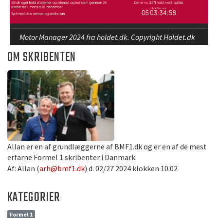
Motor Manager 2024 fra holdet.dk. Copyright Holdet.dk
OM SKRIBENTEN
Allan er en af grundlæggerne af BMF1.dk og er en af de mest
erfarne Formel 1 skribenter i Danmark.
Af: Allan (
arh@bmf1.dk
) d. 02/27 2024 klokken 10:02
KATEGORIER
Formel 1