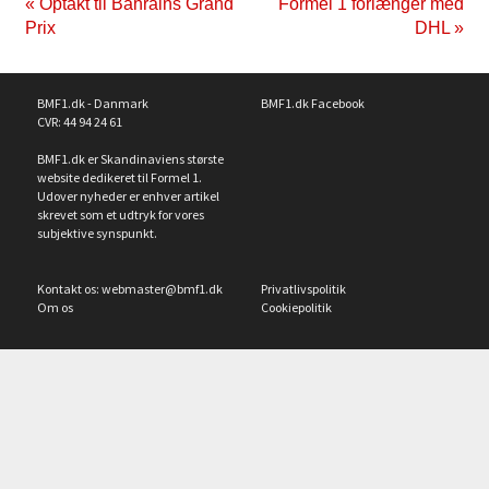
« Optakt til Bahrains Grand
Formel 1 forlænger med
Prix
DHL »
BMF1.dk - Danmark
BMF1.dk Facebook
CVR: 44 94 24 61
BMF1.dk er Skandinaviens største
website dedikeret til Formel 1.
Udover nyheder er enhver artikel
skrevet som et udtryk for vores
subjektive synspunkt.
Kontakt os:
webmaster@bmf1.dk
Privatlivspolitik
Om os
Cookiepolitik