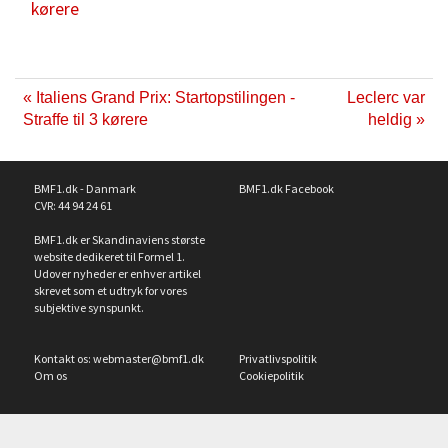
kørere
« Italiens Grand Prix: Startopstilingen -
Leclerc var
Straffe til 3 kørere
heldig »
BMF1.dk - Danmark
BMF1.dk Facebook
CVR: 44 94 24 61
BMF1.dk er Skandinaviens største
website dedikeret til Formel 1.
Udover nyheder er enhver artikel
skrevet som et udtryk for vores
subjektive synspunkt.
Kontakt os:
webmaster@bmf1.dk
Privatlivspolitik
Om os
Cookiepolitik