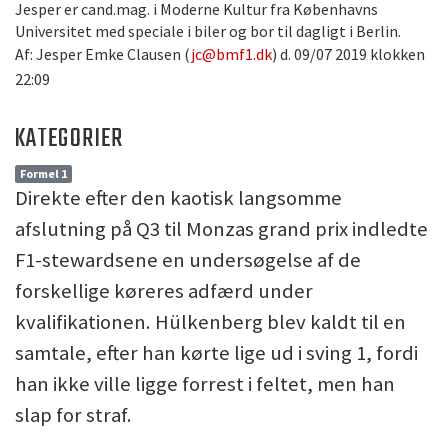
Jesper er cand.mag. i Moderne Kultur fra Københavns
Universitet med speciale i biler og bor til dagligt i Berlin.
Af: Jesper Emke Clausen (
jc@bmf1.dk
) d. 09/07 2019 klokken
22:09
KATEGORIER
Formel 1
Direkte efter den kaotisk langsomme
afslutning på Q3 til Monzas grand prix indledte
F1-stewardsene en undersøgelse af de
forskellige køreres adfærd under
kvalifikationen. Hülkenberg blev kaldt til en
samtale, efter han kørte lige ud i sving 1, fordi
han ikke ville ligge forrest i feltet, men han
slap for straf.