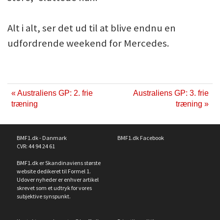
Alt i alt, ser det ud til at blive endnu en
udfordrende weekend for Mercedes.
« Australiens GP: 2. frie
Australiens GP: 3. frie
træning
træning »
BMF1.dk - Danmark
BMF1.dk Facebook
CVR: 44 94 24 61
BMF1.dk er Skandinaviens største
website dedikeret til Formel 1.
Udover nyheder er enhver artikel
skrevet som et udtryk for vores
subjektive synspunkt.