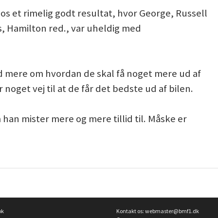
os et rimelig godt resultat, hvor George, Russell
s, Hamilton red., var uheldig med
ed mere om hvordan de skal få noget mere ud af
noget vej til at de får det bedste ud af bilen.
 han mister mere og mere tillid til. Måske er
ok
Kontakt os:
webmaster@bmf1.dk