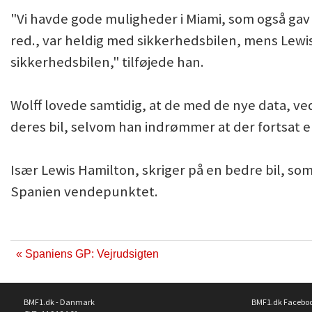
"Vi havde gode muligheder i Miami, som også gav 
red., var heldig med sikkerhedsbilen, mens Lewi
sikkerhedsbilen," tilføjede han.
Wolff lovede samtidig, at de med de nye data, v
deres bil, selvom han indrømmer at der fortsat er 
Især Lewis Hamilton, skriger på en bedre bil, som
Spanien vendepunktet.
« Spaniens GP: Vejrudsigten
BMF1.dk - Danmark
BMF1.dk Facebo