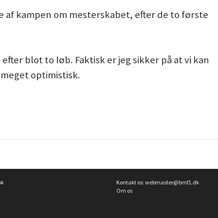
e af kampen om mesterskabet, efter de to første
ter blot to løb. Faktisk er jeg sikker på at vi kan
 meget optimistisk.
ok
Kontakt os:
webmaster@bmf1.dk
Om os