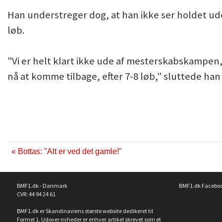
Han understreger dog, at han ikke ser holdet ud
løb.
"Vi er helt klart ikke ude af mesterskabskampen, ef
nå at komme tilbage, efter 7-8 løb," sluttede han
« Bottas: "Alt er ved det gamle!"
BMF1.dk - Danmark
BMF1.dk Facebo
CVR: 44 94 24 61
BMF1.dk er Skandinaviens største website dedikeret til
Formel 1. Udover nyheder er enhver artikel skrevet som et