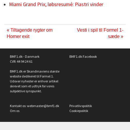
Miami Grand Prix; løbsresumé: Piastri vinder
« Tiltagende rygter om
Vesti i spil til Formel 1-
Horner exit
sæde »
BMF1.dk - Danmark
BMF1.dk Facebook
CVR: 44 94 24 61
BMF1.dk er Skandinaviens største
website dedikeret til Formel 1.
Udover nyheder er enhver artikel
skrevet som et udtryk for vores
subjektive synspunkt.
Kontakt os:
webmaster@bmf1.dk
Privatlivspolitik
Om os
Cookiepolitik