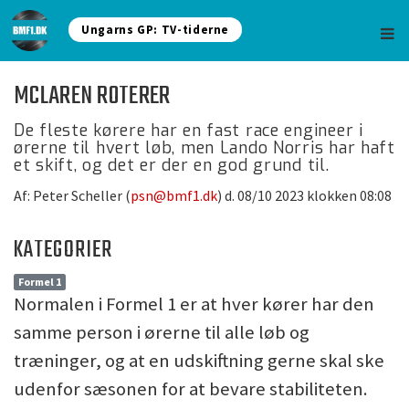
Ungarns GP: TV-tiderne
MCLAREN ROTERER
De fleste kørere har en fast race engineer i
ørerne til hvert løb, men Lando Norris har haft
et skift, og det er der en god grund til.
Af: Peter Scheller (
psn@bmf1.dk
) d. 08/10 2023 klokken 08:08
KATEGORIER
Formel 1
Normalen i Formel 1 er at hver kører har den
samme person i ørerne til alle løb og
træninger, og at en udskiftning gerne skal ske
udenfor sæsonen for at bevare stabiliteten.