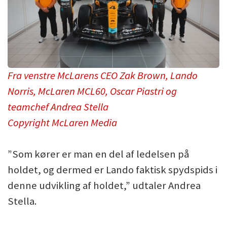
Fra venstre McLarens CEO Zak Brown, Lando
Norris, McLaren MCL60, Oscar Piastri og
teamchef Andrea Stella
Copyright McLaren Media
”Som kører er man en del af ledelsen på
holdet, og dermed er Lando faktisk spydspids i
denne udvikling af holdet,” udtaler Andrea
Stella.