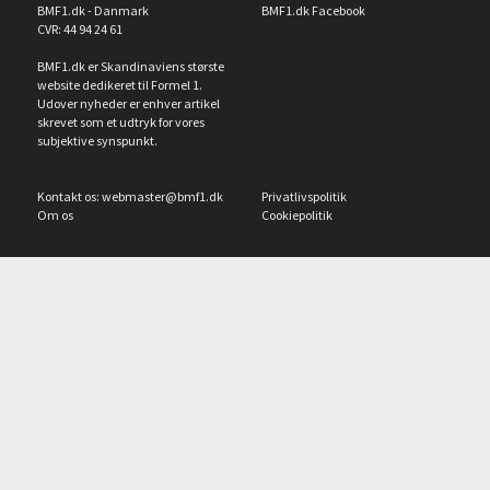
BMF1.dk - Danmark
BMF1.dk Facebook
CVR: 44 94 24 61
BMF1.dk er Skandinaviens største
website dedikeret til Formel 1.
Udover nyheder er enhver artikel
skrevet som et udtryk for vores
subjektive synspunkt.
Kontakt os:
webmaster@bmf1.dk
Privatlivspolitik
Om os
Cookiepolitik