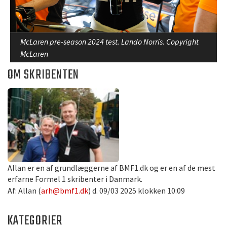
McLaren pre-season 2024 test. Lando Norris. Copyright
McLaren
OM SKRIBENTEN
Allan er en af grundlæggerne af BMF1.dk og er en af de mest
erfarne Formel 1 skribenter i Danmark.
Af: Allan (
arh@bmf1.dk
) d. 09/03 2025 klokken 10:09
KATEGORIER