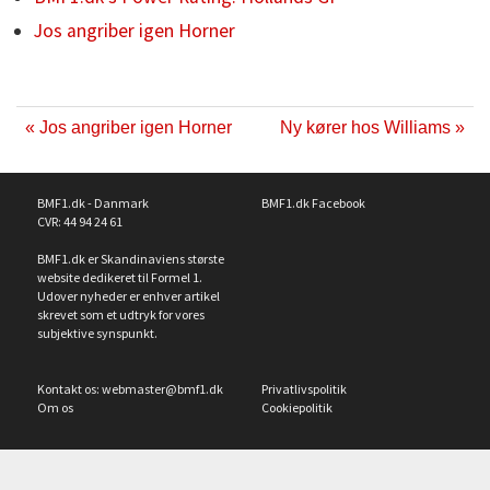
Jos angriber igen Horner
« Jos angriber igen Horner
Ny kører hos Williams »
BMF1.dk - Danmark
BMF1.dk Facebook
CVR: 44 94 24 61
BMF1.dk er Skandinaviens største
website dedikeret til Formel 1.
Udover nyheder er enhver artikel
skrevet som et udtryk for vores
subjektive synspunkt.
Kontakt os:
webmaster@bmf1.dk
Privatlivspolitik
Om os
Cookiepolitik