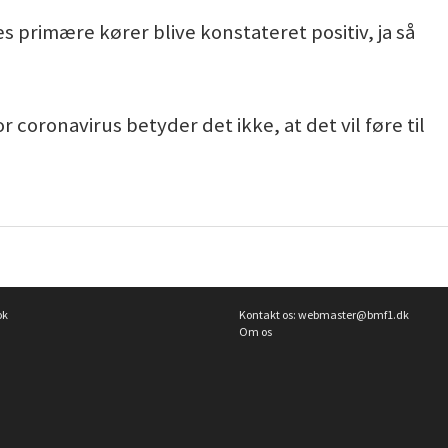
 primære kører blive konstateret positiv, ja så
or coronavirus betyder det ikke, at det vil føre til
ok
Kontakt os:
webmaster@bmf1.dk
Om os