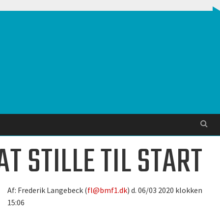
Søg
T STILLE TIL START
Af: Frederik Langebeck (
fl@bmf1.dk
) d. 06/03 2020 klokken
15:06