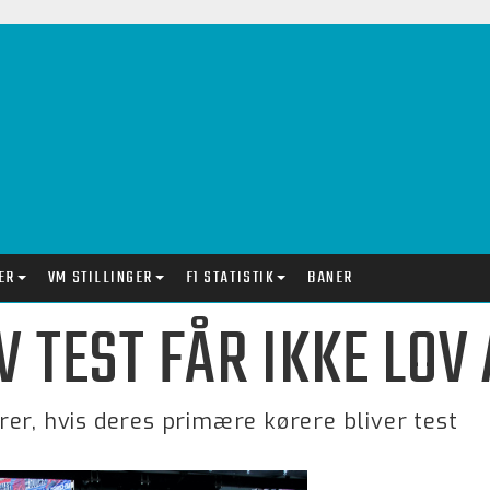
ER
VM STILLINGER
F1 STATISTIK
BANER
 TEST FÅR IKKE LOV A
er, hvis deres primære kørere bliver test