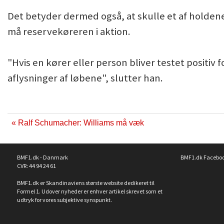
Det betyder dermed også, at skulle et af holdenes
må reservekøreren i aktion.
"Hvis en kører eller person bliver testet positiv f
aflysninger af løbene", slutter han.
« Ralf Schumacher: Williams må væk
BMF1.dk - Danmark
BMF1.dk Facebo
CVR: 44 94 24 61
BMF1.dk er Skandinaviens største website dedikeret til
Formel 1. Udover nyheder er enhver artikel skrevet som et
udtryk for vores subjektive synspunkt.