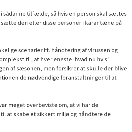
 i sådanne tilfælde, så hvis en person skal sættes
t sætte den eller disse personer i karantæne på
kelige scenarier ift. håndtering af virussen og
omplekst til, at hver eneste 'hvad nu hvis'
gen af sæsonen, men forsikrer at skulle der blive
sationen de nødvendige foranstaltninger til at
e var meget overbeviste om, at vi har de
il at skabe et sikkert miljø og håndtere de