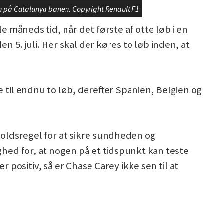
den på Catalunya banen. Copyright Renault F1
 måneds tid, når det første af otte løb i en
en 5. juli. Her skal der køres to løb inden, at
e til endnu to løb, derefter Spanien, Belgien og
oldsregel for at sikre sundheden og
ghed for, at nogen på et tidspunkt kan teste
r positiv, så er Chase Carey ikke sen til at