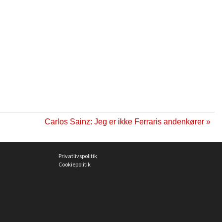
Carlos Sainz: Jeg er ikke Ferraris andenkører »
Privatlivspolitik
Cookiepolitik