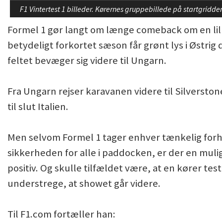
F1 Vintertest 1 billeder. Kørernes gruppebillede på startgrid
Formel 1 gør langt om længe comeback om en lille
betydeligt forkortet sæson får grønt lys i Østrig d
feltet bevæger sig videre til Ungarn.
Fra Ungarn rejser karavanen videre til Silverston
til slut Italien.
Men selvom Formel 1 tager enhver tænkelig forh
sikkerheden for alle i paddocken, er der en muli
positiv. Og skulle tilfældet være, at en kører teste
understrege, at showet går videre.
Til F1.com fortæller han: