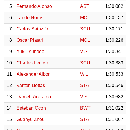
5
Fernando Alonso
AST
1:30.082
6
Lando Norris
MCL
1:30.137
7
Carlos Sainz Jr.
SCU
1:30.171
8
Oscar Piastri
MCL
1:30.226
9
Yuki Tsunoda
VIS
1:30.341
10
Charles Leclerc
SCU
1:30.383
11
Alexander Albon
WIL
1:30.533
12
Valtteri Bottas
STA
1:30.546
13
Daniel Ricciardo
VIS
1:30.682
14
Esteban Ocon
BWT
1:31.022
15
Guanyu Zhou
STA
1:31.067