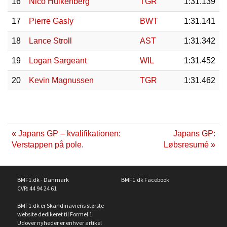
16
Nico Hülkenberg
TGR
1:31.139
17
Pierre Gasly
BWT
1:31.141
18
Lance Stroll
AST
1:31.342
19
Logan Sargeant
WIL
1:31.452
20
Kevin Magnussen
TGR
1:31.462
« Japans GP – kvalifikationen:
Japans GP:
Verstappen på pole.
Løbsresumé »
BMF1.dk - Danmark
BMF1.dk Facebook
CVR: 44 94 24 61
BMF1.dk er Skandinaviens største
website dedikeret til Formel 1.
Udover nyheder er enhver artikel