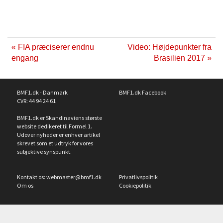
« FIA præciserer endnu
Video: Højdepunkter fra
engang
Brasilien 2017 »
BMF1.dk - Danmark
BMF1.dk Facebook
CVR: 44 94 24 61
BMF1.dk er Skandinaviens største
website dedikeret til Formel 1.
Udover nyheder er enhver artikel
skrevet som et udtryk for vores
subjektive synspunkt.
Kontakt os:
webmaster@bmf1.dk
Privatlivspolitik
Om os
Cookiepolitik