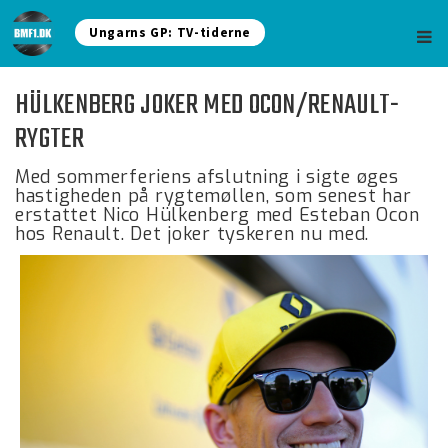
Ungarns GP: TV-tiderne
HÜLKENBERG JOKER MED OCON/RENAULT-
RYGTER
Med sommerferiens afslutning i sigte øges
hastigheden på rygtemøllen, som senest har
erstattet Nico Hülkenberg med Esteban Ocon
hos Renault. Det joker tyskeren nu med.