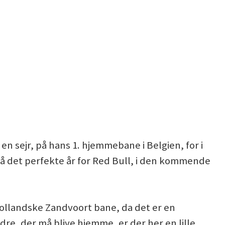
n sejr, på hans 1. hjemmebane i Belgien, for i
det perfekte år for Red Bull, i den kommende
Hollandske Zandvoort bane, da det er en
re, der må blive hjemme, er der her en lille