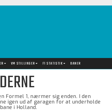
ER
VM STILLINGER
F1 STATISTIK
BANER
IDERNE
n Formel 1, nærmer sig enden. I den
e igen ud af garagen for at underholde
bane i Holland.