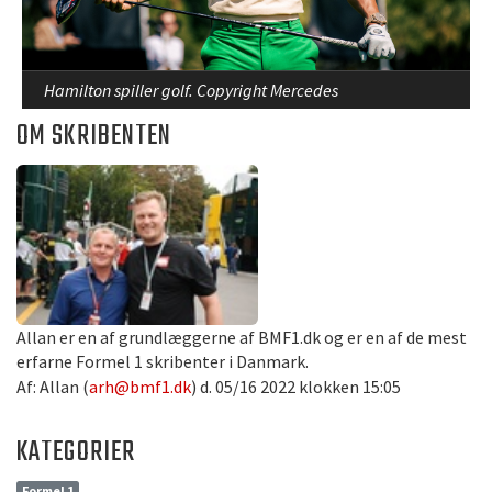
Hamilton spiller golf. Copyright Mercedes
OM SKRIBENTEN
Allan er en af grundlæggerne af BMF1.dk og er en af de mest
erfarne Formel 1 skribenter i Danmark.
Af: Allan (
arh@bmf1.dk
) d. 05/16 2022 klokken 15:05
KATEGORIER
Formel 1