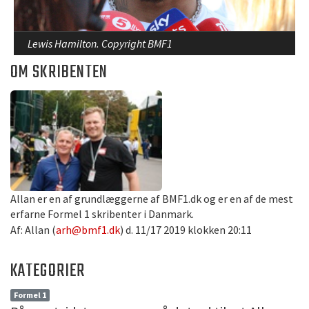
Lewis Hamilton. Copyright BMF1
OM SKRIBENTEN
Allan er en af grundlæggerne af BMF1.dk og er en af de mest
erfarne Formel 1 skribenter i Danmark.
Af: Allan (
arh@bmf1.dk
) d. 11/17 2019 klokken 20:11
KATEGORIER
Formel 1