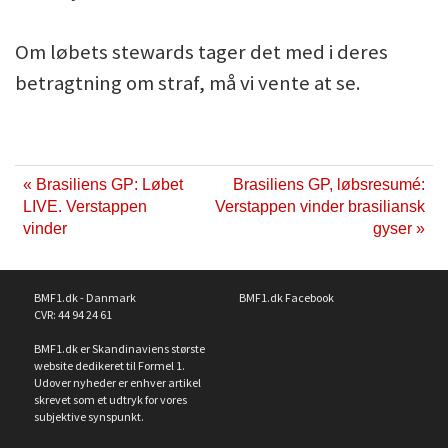
Om løbets stewards tager det med i deres
betragtning om straf, må vi vente at se.
« Brasiliens GP: Løbet
Brasiliens GP, løbsresumé:
LIVE. Verstappen
Verstappen vinder brasiliansk
vinder
gyser »
BMF1.dk - Danmark
BMF1.dk Facebook
CVR: 44 94 24 61
BMF1.dk er Skandinaviens største
website dedikeret til Formel 1.
Udover nyheder er enhver artikel
skrevet som et udtryk for vores
subjektive synspunkt.