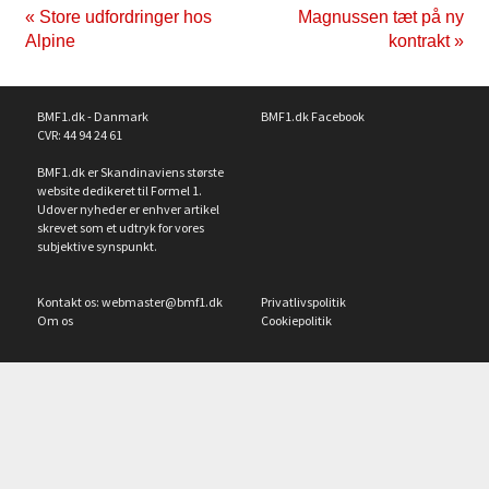
« Store udfordringer hos
Magnussen tæt på ny
Alpine
kontrakt »
BMF1.dk - Danmark
BMF1.dk Facebook
CVR: 44 94 24 61
BMF1.dk er Skandinaviens største
website dedikeret til Formel 1.
Udover nyheder er enhver artikel
skrevet som et udtryk for vores
subjektive synspunkt.
Kontakt os:
webmaster@bmf1.dk
Privatlivspolitik
Om os
Cookiepolitik