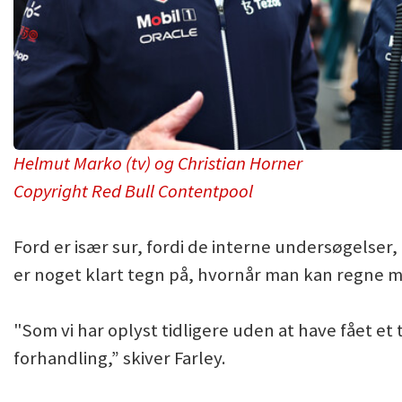
Helmut Marko (tv) og Christian Horner
Copyright Red Bull Contentpool
Ford er især sur, fordi de interne undersøgelser, "
er noget klart tegn på, hvornår man kan regne med
"Som vi har oplyst tidligere uden at have fået et t
forhandling,” skiver Farley.