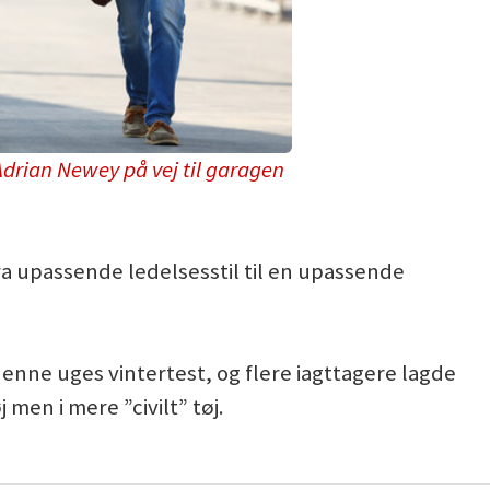
Adrian Newey på vej til garagen
a upassende ledelsesstil til en upassende
denne uges vintertest, og flere iagttagere lagde
 men i mere ”civilt” tøj.