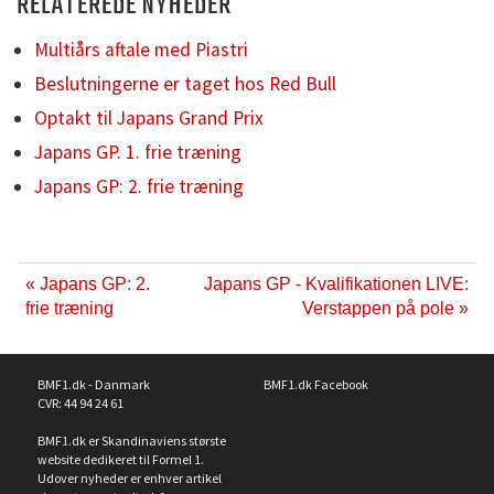
RELATEREDE NYHEDER
Multiårs aftale med Piastri
Beslutningerne er taget hos Red Bull
Optakt til Japans Grand Prix
Japans GP. 1. frie træning
Japans GP: 2. frie træning
« Japans GP: 2.
Japans GP - Kvalifikationen LIVE:
frie træning
Verstappen på pole »
BMF1.dk - Danmark
BMF1.dk Facebook
CVR: 44 94 24 61
BMF1.dk er Skandinaviens største
website dedikeret til Formel 1.
Udover nyheder er enhver artikel