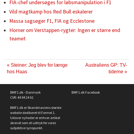
FIA-chef undersøges for løbsmanipulation i F1
Vild magtkamp hos Red Bull eskalerer
Massa sagsøger F1, FIA og Ecclestone
Horner om Verstappen-rygter: Ingen er større end
teamet
« Steiner: Jeg blev for længe
Australiens GP: TV-
hos Haas
tiderne »
BMF1.dk - Danmark
BMF1.dk Facebook
CVR: 44 94 24 61
BMF1.dk er Skandinaviens største
website dedikeret til Formel 1.
Udover nyheder er enhver artikel
skrevet som et udtryk for vores
subjektive synspunkt.