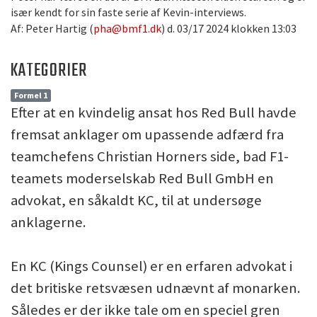
især kendt for sin faste serie af Kevin-interviews.
Af: Peter Hartig (
pha@bmf1.dk
) d. 03/17 2024 klokken 13:03
KATEGORIER
Formel 1
Efter at en kvindelig ansat hos Red Bull havde
fremsat anklager om upassende adfærd fra
teamchefens Christian Horners side, bad F1-
teamets moderselskab Red Bull GmbH en
advokat, en såkaldt KC, til at undersøge
anklagerne.
En KC (Kings Counsel) er en erfaren advokat i
det britiske retsvæsen udnævnt af monarken.
Således er der ikke tale om en speciel gren