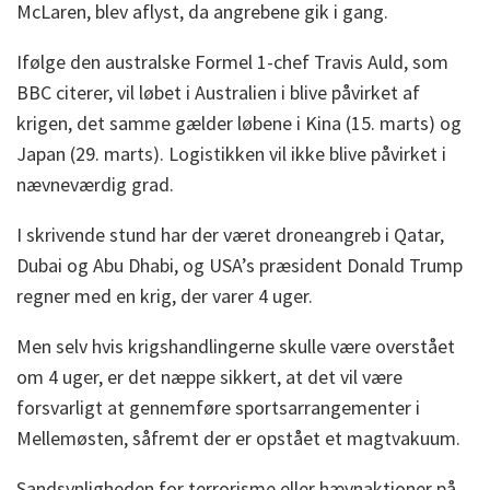
McLaren, blev aflyst, da angrebene gik i gang.
Ifølge den australske Formel 1-chef Travis Auld, som
BBC citerer, vil løbet i Australien i blive påvirket af
krigen, det samme gælder løbene i Kina (15. marts) og
Japan (29. marts). Logistikken vil ikke blive påvirket i
nævneværdig grad.
I skrivende stund har der været droneangreb i Qatar,
Dubai og Abu Dhabi, og USA’s præsident Donald Trump
regner med en krig, der varer 4 uger.
Men selv hvis krigshandlingerne skulle være overstået
om 4 uger, er det næppe sikkert, at det vil være
forsvarligt at gennemføre sportsarrangementer i
Mellemøsten, såfremt der er opstået et magtvakuum.
Sandsynligheden for terrorisme eller hævnaktioner på