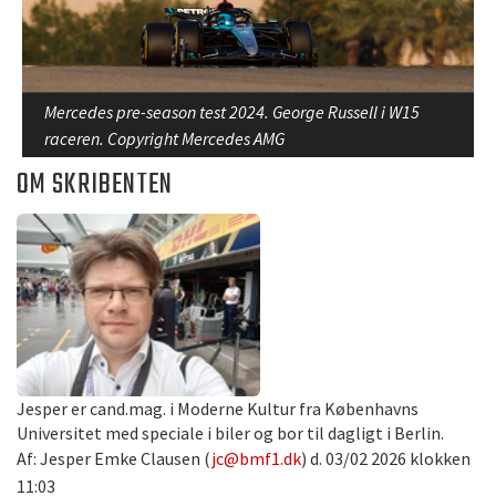
Mercedes pre-season test 2024. George Russell i W15
raceren. Copyright Mercedes AMG
OM SKRIBENTEN
Jesper er cand.mag. i Moderne Kultur fra Københavns
Universitet med speciale i biler og bor til dagligt i Berlin.
Af: Jesper Emke Clausen (
jc@bmf1.dk
) d. 03/02 2026 klokken
11:03