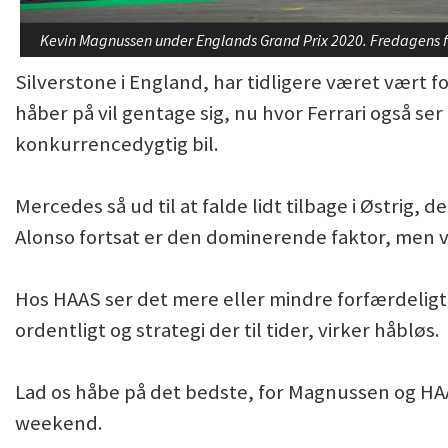
Kevin Magnussen under Englands Grand Prix 2020. Fredagens fr
Silverstone i England, har tidligere været vært f
håber på vil gentage sig, nu hvor Ferrari også se
konkurrencedygtig bil.
Mercedes så ud til at falde lidt tilbage i Østrig
Alonso fortsat er den dominerende faktor, men vi 
Hos HAAS ser det mere eller mindre forfærdeligt
ordentligt og strategi der til tider, virker håbløs.
Lad os håbe på det bedste, for Magnussen og H
weekend.