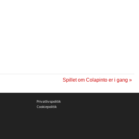
Spillet om Colapinto er i gang »
Privatlivspolitik
Cookiepolitik