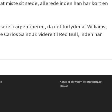
 at miste sit sæde, allerede inden han har kørt en
seret i argentineren, da det forlyder at Williams,
Carlos Sainz Jr. videre til Red Bull, inden han
ok
Kontakt os:
webmaster@bmf1.dk
Om os