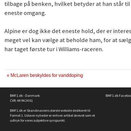
tilbage på benken, hvilket betyder at han står til
eneste omgang.
Alpine er dog ikke det eneste hold, der er interes
meget vel kan vælge at beholde ham, for at sælge 
har taget første tur i Williams-raceren.
« McLaren beskyldes for vanddoping
BMF1.dk - Danmark
BMF1.dk Facebo
CVR: 44 94 24 61
BMF1.dk er Skandinaviens største website dedikeret til
Formel 1. Udover nyheder er enhver artikel skrevet som et
udtryk for vores subjektive synspunkt.