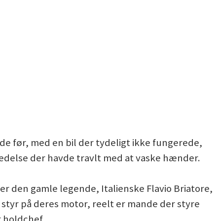
e før, med en bil der tydeligt ikke fungerede,
ledelse der havde travlt med at vaske hænder.
 er den gamle legende, Italienske Flavio Briatore,
å styr på deres motor, reelt er mande der styre
r holdchef.