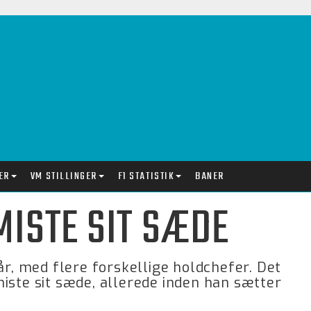
ER
VM STILLINGER
F1 STATISTIK
BANER
MISTE SIT SÆDE
år, med flere forskellige holdchefer. Det
iste sit sæde, allerede inden han sætter