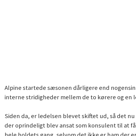
Alpine startede sæsonen dårligere end nogensind
interne stridigheder mellem de to kørere og en 
Siden da, er ledelsen blevet skiftet ud, så det nu
der oprindeligt blev ansat som konsulent til at f
hele holdets gang, selvom det ikke er ham der e