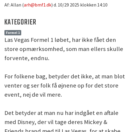
Af: Allan (
arh@bmf1.dk
) d. 10/29 2025 klokken 14:10
KATEGORIER
Formel 1
Las Vegas Formel 1 løbet, har ikke fået den
store opmærksomhed, som man ellers skulle
forvente, endnu.
For folkene bag, betyder det ikke, at man blot
venter og ser folk få øjnene op for det store
event, nej de vil mere.
Det betyder at man nu har indgået en aftale
med Disney, der vil tage deres Mickey &
Friends brand med til Las Vegas, for at skabe