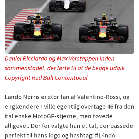
Daniel Ricciardo og Max Verstappen inden
sammenstødet, der førte til at de begge udgik
Copyright Red Bull Contentpool
Lando Norris er stor fan af Valentino-Rossi, og
englænderen ville egentlig overtage 46 fra den
italienske MotoGP-stjerne, men tøvede
alligevel. Der for valgte han et tal, der passede
perfekt til hans logo og hashtag: #L4ndo.