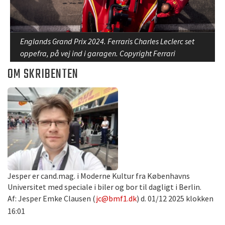
Englands Grand Prix 2024. Ferraris Charles Leclerc set
oppefra, på vej ind i garagen. Copyright Ferrari
OM SKRIBENTEN
Jesper er cand.mag. i Moderne Kultur fra Københavns
Universitet med speciale i biler og bor til dagligt i Berlin.
Af: Jesper Emke Clausen (
jc@bmf1.dk
) d. 01/12 2025 klokken
16:01