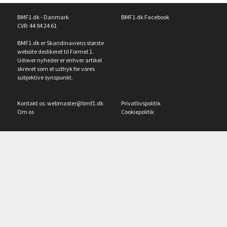
BMF1.dk - Danmark
BMF1.dk Facebook
CVR: 44 94 24 61
BMF1.dk er Skandinaviens største
website dedikeret til Formel 1.
Udover nyheder er enhver artikel
skrevet som et udtryk for vores
subjektive synspunkt.
Kontakt os:
webmaster@bmf1.dk
Privatlivspolitik
Om os
Cookiepolitik