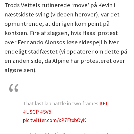
Trods Vettels rutinerede ‘move’ på Kevin i
næstsidste sving (videoen herover), var det
opmuntrende, at der igen kom point på
kontoen. Fire af slagsen, hvis Haas’ protest
over Fernando Alonsos løse sidespejl bliver
endeligt stadfæstet (vi opdaterer om dette på
en anden side, da Alpine har protesteret over
afgørelsen).
That last lap battle in two frames.
#F1
#USGP
#SV5
pic.twitter.com/xP7FtxbOyK