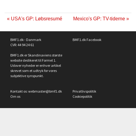
« USA's GP: Løbsresumé
Mexico's GP: TV-tiderne »
BMF1.dk - Danmark
BMF1.dk Facebook
CVR: 44 94 24 61
BMF1.dk er Skandinaviens største
website dedikeret til Formel 1.
Udover nyheder er enhver artikel
skrevet som et udtryk for vores
subjektive synspunkt.
Kontakt os:
webmaster@bmf1.dk
Privatlivspolitik
Om os
Cookiepolitik