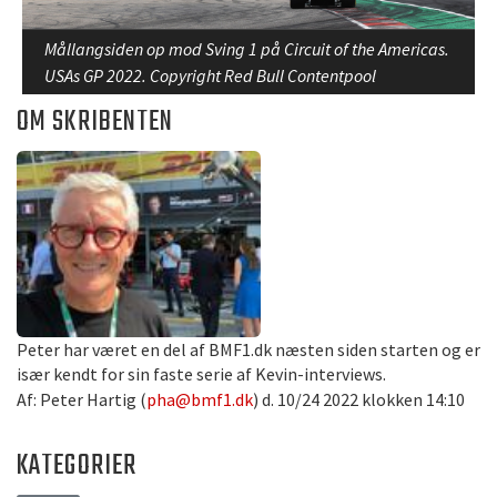
Mållangsiden op mod Sving 1 på Circuit of the Americas.
USAs GP 2022. Copyright Red Bull Contentpool
OM SKRIBENTEN
Peter har været en del af BMF1.dk næsten siden starten og er
især kendt for sin faste serie af Kevin-interviews.
Af: Peter Hartig (
pha@bmf1.dk
) d. 10/24 2022 klokken 14:10
KATEGORIER