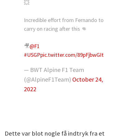
💥
Incredible effort from Fernando to
carry on racing after this 👊
🎥
@F1
#USGP
pic.twitter.com/89pFjbwGIt
— BWT Alpine F1 Team
(@AlpineF1Team)
October 24,
2022
Dette var blot nogle få indtryk fra et