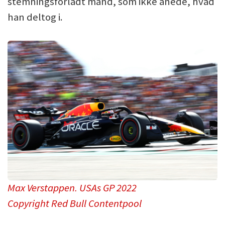
stemningsforladt mand, som ikke anede, hvad
han deltog i.
Max Verstappen. USAs GP 2022
Copyright Red Bull Contentpool