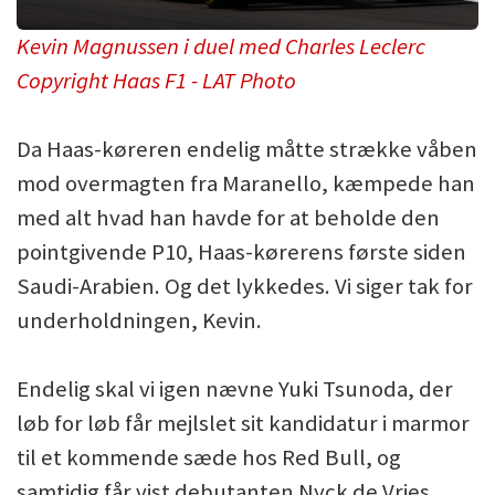
Kevin Magnussen i duel med Charles Leclerc
Copyright Haas F1 - LAT Photo
Da Haas-køreren endelig måtte strække våben
mod overmagten fra Maranello, kæmpede han
med alt hvad han havde for at beholde den
pointgivende P10, Haas-kørerens første siden
Saudi-Arabien. Og det lykkedes. Vi siger tak for
underholdningen, Kevin.
Endelig skal vi igen nævne Yuki Tsunoda, der
løb for løb får mejlslet sit kandidatur i marmor
til et kommende sæde hos Red Bull, og
samtidig får vist debutanten Nyck de Vries,