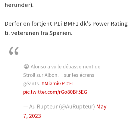
herunder).
Derfor en fortjent P1 i BMF1.dk's Power Rating
til veteranen fra Spanien.
😭 Alonso a vu le dépassement de
Stroll sur Albon… sur les écrans
géants.
#MiamiGP
#F1
pic.twitter.com/rGo80Bf5EG
— Au Rupteur (@AuRupteur)
May
7, 2023