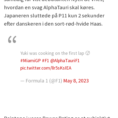
hvordan en svag AlphaTauri skal køres.
Japaneren sluttede på P11 kun 2 sekunder
efter danskeren i den sort-rød-hvide Haas.
Yuki was cooking on the first lap 🥵
#MiamiGP
#F1
@AlphaTauriF1
pic.twitter.com/llr5sKsIEA
— Formula 1 (@F1)
May 8, 2023