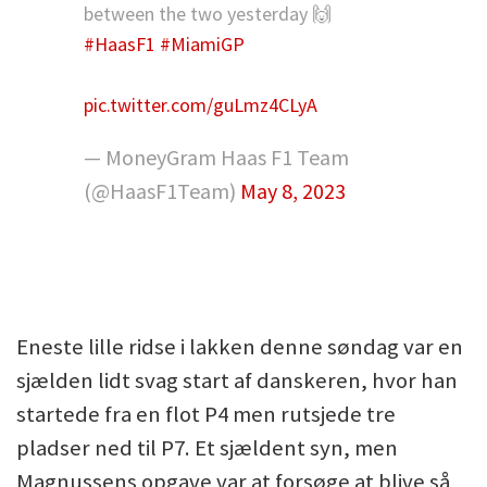
between the two yesterday 🙌
#HaasF1
#MiamiGP
pic.twitter.com/guLmz4CLyA
— MoneyGram Haas F1 Team
(@HaasF1Team)
May 8, 2023
Eneste lille ridse i lakken denne søndag var en
sjælden lidt svag start af danskeren, hvor han
startede fra en flot P4 men rutsjede tre
pladser ned til P7. Et sjældent syn, men
Magnussens opgave var at forsøge at blive så