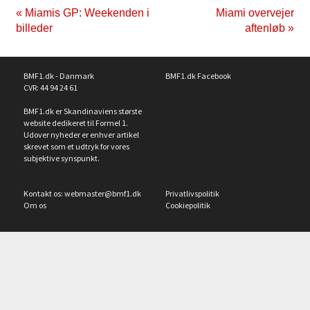
« Miamis GP: Weekenden i
Miami overvejer
billeder
aftenløb »
BMF1.dk - Danmark
BMF1.dk Facebook
CVR: 44 94 24 61
BMF1.dk er Skandinaviens største
website dedikeret til Formel 1.
Udover nyheder er enhver artikel
skrevet som et udtryk for vores
subjektive synspunkt.
Kontakt os:
webmaster@bmf1.dk
Privatlivspolitik
Om os
Cookiepolitik