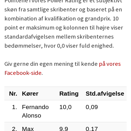
Pointene i vores Power Rating er et subjektivt
skøn fra samtlige skribenter og baseret på en
kombination af kvalifikation og grandprix. 10
point er maksimum og kolonnen til højre viser
standardafvigelsen mellem skribenternes
bedømmelser, hvor 0,0 viser fuld enighed.
Giv gerne din egen mening til kende
på vores
Facebook-side
.
Nr.
Kører
Rating
Std.afvigelse
1.
Fernando
10,0
0,09
Alonso
2.
Max
9,9
0,17