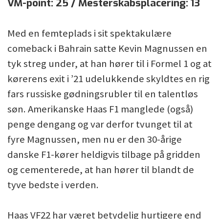
VM-point: 25 / Mesterskabsplacering: 13
Med en femteplads i sit spektakulære
comeback i Bahrain satte Kevin Magnussen en
tyk streg under, at han hører til i Formel 1 og at
kørerens exit i ’21 udelukkende skyldtes en rig
fars russiske gødningsrubler til en talentløs
søn. Amerikanske Haas F1 manglede (også)
penge dengang og var derfor tvunget til at
fyre Magnussen, men nu er den 30-årige
danske F1-kører heldigvis tilbage på gridden
og cementerede, at han hører til blandt de
tyve bedste i verden.
Haas VF22 har været betydelig hurtigere end