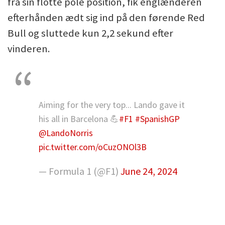
fra sin flotte pole position, fik englænderen
efterhånden ædt sig ind på den førende Red
Bull og sluttede kun 2,2 sekund efter
vinderen.
Aiming for the very top... Lando gave it
his all in Barcelona 💪
#F1
#SpanishGP
@LandoNorris
pic.twitter.com/oCuzONOl3B
— Formula 1 (@F1)
June 24, 2024