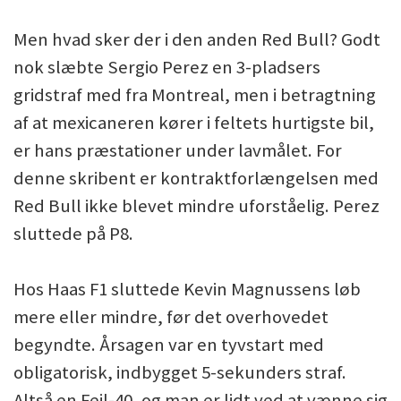
Men hvad sker der i den anden Red Bull? Godt
nok slæbte Sergio Perez en 3-pladsers
gridstraf med fra Montreal, men i betragtning
af at mexicaneren kører i feltets hurtigste bil,
er hans præstationer under lavmålet. For
denne skribent er kontraktforlængelsen med
Red Bull ikke blevet mindre uforståelig. Perez
sluttede på P8.
Hos Haas F1 sluttede Kevin Magnussens løb
mere eller mindre, før det overhovedet
begyndte. Årsagen var en tyvstart med
obligatorisk, indbygget 5-sekunders straf.
Altså en Fejl-40, og man er lidt ved at vænne sig