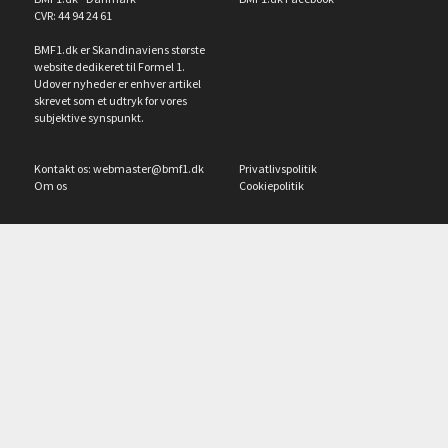
CVR: 44 94 24 61
BMF1.dk er Skandinaviens største
website dedikeret til Formel 1.
Udover nyheder er enhver artikel
skrevet som et udtryk for vores
subjektive synspunkt.
Kontakt os:
webmaster@bmf1.dk
Privatlivspolitik
Om os
Cookiepolitik