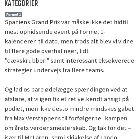
KATEGORIER
Formel 1
Spaniens Grand Prix var måske ikke det hidtil
mest ophidsende event på Formel 1-
kalenderen til dato, men trods alt blev vi vidne
til flere gode overhalinger, lidt
"dækskrubberi" samt interessant eksekverede
strategier undervejs fra flere teams.
Og lad os bare ødelægge spændingen ved at
afsløre, at vi igen fik et ret velkendt ansigt på
podiet, men ikke desto mindre mindskes gabet
fra Max Verstappens til forfølgerne i kampen
om årets verdensmesterskab. Og tak for det –
især til McLaren, som i skikkelse af Lando