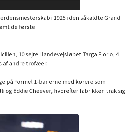
erdensmesterskab i 1925 i den såkaldte Grand
samt de første
icilien, 10 sejre i landevejsløbet Targa Florio, 4
 af andre trofæer.
lbage på Formel 1-banerne med kørere som
li og Eddie Cheever, hvorefter fabrikken trak sig