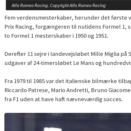
Alfa Romeo Racing. Copyright Alfa Romeo Racing
Fem verdensmesterkaber, herunder det første v
Prix Racing, forgængeren til nutidens Formel 1, 
to Formel 1 mesterskaber i 1950 og 1951.
Derefter 11 sejre i landevejsløbet Mille Miglia på S
udgaver af 24-timersløbet Le Mans og hundredvis
Fra 1979 til 1985 var det italienske bilmærke ti
Riccardo Patrese, Mario Andretti, Bruno Giacomel
fra F1 uden at have haft nævneværdig succes.