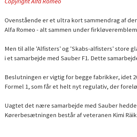
Copyright Alfa Romeo
Ovenstående er et ultra kort sammendrag af den
Alfa Romeo - alt sammen under firkløverembleme
Men til alle 'Alfisters' og 'Skabs-alfisters' store
i et samarbejde med Sauber F1. Dette samarbejde 
Beslutningen er vigtig for begge fabrikker, ide
Formel 1, som får et helt nyt regulativ, der forel
Uagtet det nære samarbejde med Sauber hedder 
Kørerbesætningen består af veteranen Kimi Räik