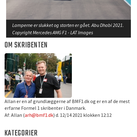
Lamperne er slukket og starten er gået. Abu Dhabi 2021.
Copyright Mercedes AMG F1 - LAT Images
OM SKRIBENTEN
Allan er en af grundlæggerne af BMF1.dk og er en af de mest
erfarne Formel 1 skribenter i Danmark.
Af: Allan (
arh@bmf1.dk
) d. 12/14 2021 klokken 12:12
KATEGORIER