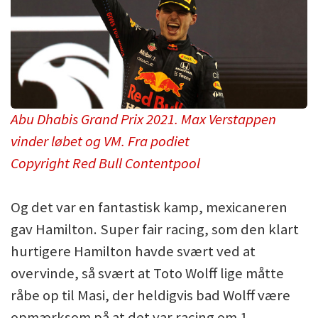
Abu Dhabis Grand Prix 2021. Max Verstappen
vinder løbet og VM. Fra podiet
Copyright Red Bull Contentpool
Og det var en fantastisk kamp, mexicaneren
gav Hamilton. Super fair racing, som den klart
hurtigere Hamilton havde svært ved at
overvinde, så svært at Toto Wolff lige måtte
råbe op til Masi, der heldigvis bad Wolff være
opmærksom på at det var racing om 1.